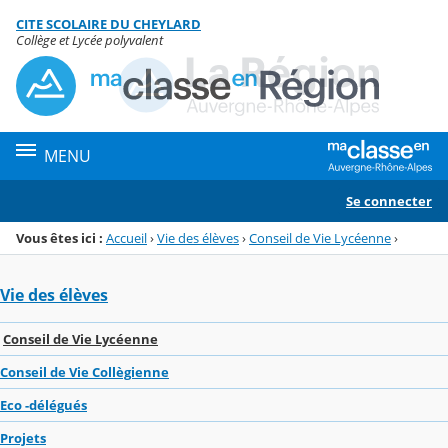
Panneau de gestion des cookies
CITE SCOLAIRE DU CHEYLARD
Menu de la rubrique
Contenu
Collège et Lycée polyvalent
MENU
Se connecter
Vous êtes ici :
Accueil
›
Vie des élèves
›
Conseil de Vie Lycéenne
›
Vie des élèves
Conseil de Vie Lycéenne
Conseil de Vie Collègienne
Eco -délégués
Projets