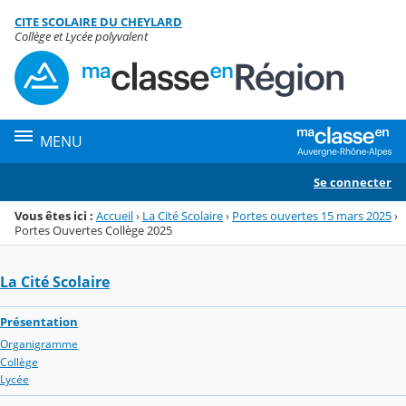
Panneau de gestion des cookies
CITE SCOLAIRE DU CHEYLARD
Menu de la rubrique
Contenu
Collège et Lycée polyvalent
MENU
Se connecter
Vous êtes ici :
Accueil
›
La Cité Scolaire
›
Portes ouvertes 15 mars 2025
›
Portes Ouvertes Collège 2025
La Cité Scolaire
Présentation
Organigramme
Collège
Lycée