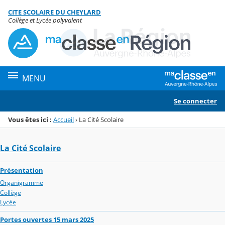
Panneau de gestion des cookies
CITE SCOLAIRE DU CHEYLARD
Menu de la rubrique
Contenu
Collège et Lycée polyvalent
MENU
Se connecter
Vous êtes ici :
Accueil
›
La Cité Scolaire
La Cité Scolaire
Présentation
Organigramme
Collège
Lycée
Portes ouvertes 15 mars 2025