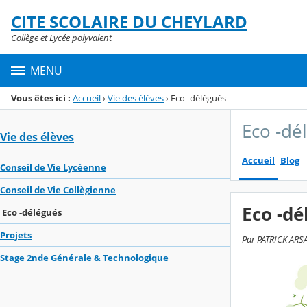
Panneau de gestion des cookies
CITE SCOLAIRE DU CHEYLARD
Menu de la rubrique
Contenu
Collège et Lycée polyvalent
MENU
Vous êtes ici :
Accueil
›
Vie des élèves
›
Eco -délégués
Eco -dé
Vie des élèves
Accueil
Blog
Conseil de Vie Lycéenne
Conseil de Vie Collègienne
Eco -dé
Eco -délégués
Projets
Par PATRICK ARSA
Stage 2nde Générale & Technologique