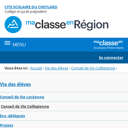
Panneau de gestion des cookies
CITE SCOLAIRE DU CHEYLARD
Menu de la rubrique
Contenu
Collège et Lycée polyvalent
MENU
Se connecter
Vous êtes ici :
Accueil
›
Vie des élèves
›
Conseil de Vie Collègienne
›
Vie des élèves
Conseil de Vie Lycéenne
Conseil de Vie Collègienne
Eco -délégués
Projets