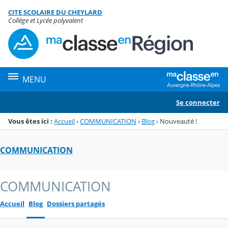
Panneau de gestion des cookies
CITE SCOLAIRE DU CHEYLARD
Menu de la rubrique
Contenu
Collège et Lycée polyvalent
MENU
Se connecter
Vous êtes ici :
Accueil
›
COMMUNICATION
›
Blog
›
Nouveauté !
COMMUNICATION
COMMUNICATION
Accueil
Blog
Dossiers partagés