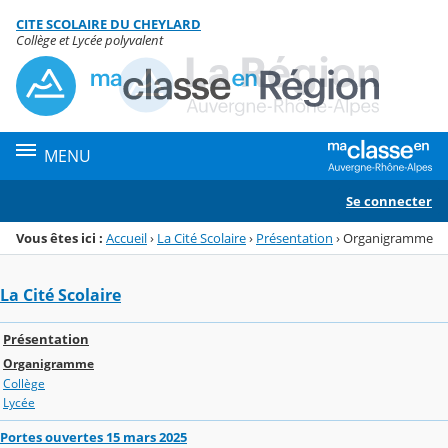
Panneau de gestion des cookies
CITE SCOLAIRE DU CHEYLARD
Menu de la rubrique
Contenu
Collège et Lycée polyvalent
MENU
Se connecter
Vous êtes ici :
Accueil
›
La Cité Scolaire
›
Présentation
›
Organigramme
La Cité Scolaire
Présentation
Organigramme
Collège
Lycée
Portes ouvertes 15 mars 2025