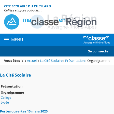
Panneau de gestion des cookies
CITE SCOLAIRE DU CHEYLARD
Menu de la rubrique
Contenu
Collège et Lycée polyvalent
MENU
Se connecter
Vous êtes ici :
Accueil
›
La Cité Scolaire
›
Présentation
›
Organigramme
La Cité Scolaire
Présentation
Organigramme
Collège
Lycée
Portes ouvertes 15 mars 2025